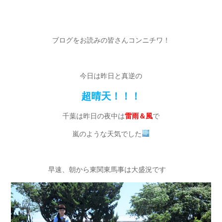
ブログをお読みの皆さんコンニチワ！
今日は昨日と真逆の
超晴天！！！
千葉は昨日の夜中は
雷雨＆風
で
嵐のような天気でした
早速、朝から東関東馬事は大盛況です