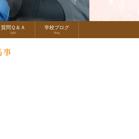
質問Ｑ＆Ａ
学校ブログ
Q&A
Blog
馬事