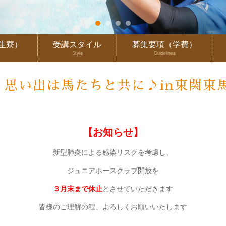
生寮）
受講スタイル
募集要項（学費）
Style
Guidelines
！思い出は馬たちと共に♪in東関東
【お知らせ】
新型肺炎による感染リスクを考慮し、
ジュニアホースクラブ開放を
３月末まで休止
とさせていただきます
皆様のご理解の程、よろしくお願いいたします