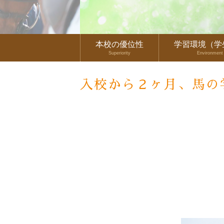
本校の優位性
学習環境（学
Superiority
Environment
入校から２ヶ月、馬の