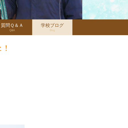
質問Ｑ＆Ａ
学校ブログ
Q&A
Blog
た！