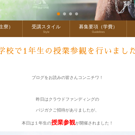
生寮）
受講スタイル
募集要項（学費）
Style
Guidelines
学校で1年生の授業参観を行いまし
ブログをお読みの皆さんコンニチワ！
昨日はクラウドファンディングの
バジガクご招待がありましたが、
授業参観
本日は１年生の
が開催されました！