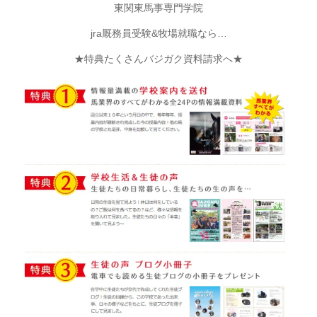
東関東馬事専門学院
jra厩務員受験&牧場就職なら…
★特典たくさんバジガク資料請求へ★