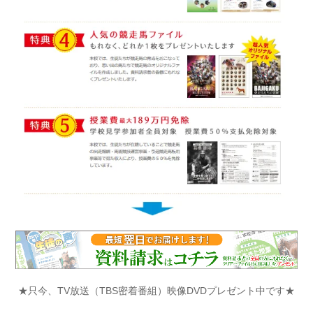
★只今、TV放送（TBS密着番組）映像DVDプレゼント中です★