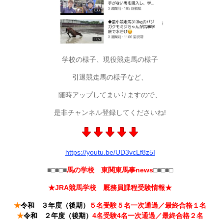
学校の様子、現役競走馬の様子
引退競走馬の様子など、
随時アップしてまいりますので、
是非チャンネル登録してくださいね!
https://youtu.be/UD3vcLf8z5I
■□■□■
馬の学校 東関東馬事news
□■□■□
★JRA競馬学校 厩務員課程受験情報★
★
令和 ３年度（後期）
５名受験５名一次通過／最終合格１名
★
令和 ２年度（後期）
4名受験4名一次通過／最終合格２名