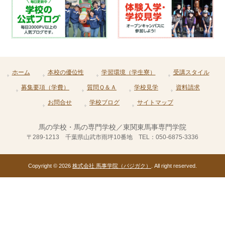
ホーム
本校の優位性
学習環境（学生寮）
受講スタイル
募集要項（学費）
質問Ｑ＆Ａ
学校見学
資料請求
お問合せ
学校ブログ
サイトマップ
馬の学校・馬の専門学校／東関東馬事専門学院
〒289-1213 千葉県山武市雨坪10番地 TEL：050-6875-3336
Copyright © 2026
株式会社 馬事学院（バジガク）
. All right reserved.