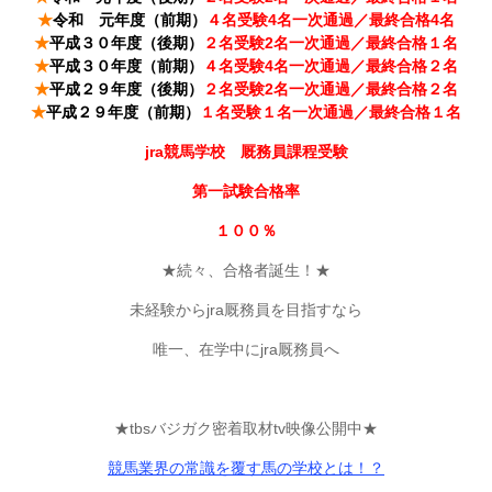
★
令和 元年度（前期）
４名受験4名一次通過／最終合格4名
★
平成３０年度（後期）
２名受験2名一次通過／最終合格１名
★
平成３０年度（前期）
４名受験4名一次通過／最終合格２名
★
平成２９年度（後期）
２名受験2名一次通過／最終合格２名
★
平成２９年度（前期）
１名受験１名一次通過／最終合格１名
jra競馬学校 厩務員課程受験
第一試験合格率
１００％
★続々、合格者誕生！★
未経験からjra厩務員を目指すなら
唯一、在学中にjra厩務員へ
★tbsバジガク密着取材tv映像公開中★
競馬業界の常識を覆す馬の学校とは！？