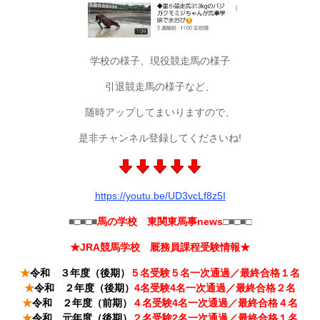
学校の様子、現役競走馬の様子
引退競走馬の様子など、
随時アップしてまいりますので、
是非チャンネル登録してくださいね!
https://youtu.be/UD3vcLf8z5I
■□■□■
馬の学校 東関東馬事news
□■□■□
★JRA競馬学校 厩務員課程受験情報★
★
令和 ３年度（後期）
５名受験５名一次通過／最終合格１名
★
令和 ２年度（後期）
4名受験4名一次通過／最終合格２名
★
令和 ２年度（前期）
４名受験4名一次通過／最終合格４名
★
令和 元年度（後期）
２名受験2名一次通過／最終合格１名