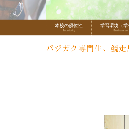
本校の優位性
学習環境（学
Superiority
Environment
バジガク専門生、競走