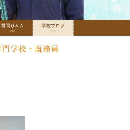
質問Ｑ＆Ａ
学校ブログ
Q&A
Blog
専門学校・厩務員