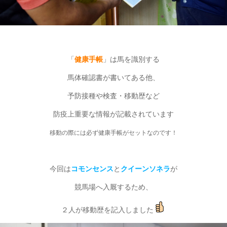
「
健康手帳
」は馬を識別する
馬体確認書が書いてある他、
予防接種や検査・移動歴など
防疫上重要な情報が記載されています
移動の際には必ず健康手帳がセットなのです！
今回は
コモンセンス
と
クイーンソネラ
が
競馬場へ入厩するため、
２人が移動歴を記入しました