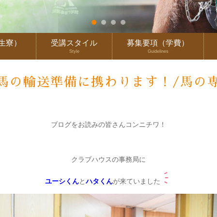
生寮）
受講スタイル
募集要項（学費）
Style
Guidelines
馬の輸送準備に携わります！/馬の
ブログをお読みの皆さんコンニチワ！
クラブハウスの事務局に
ユーシくん
と
ハタくん
が来ていました