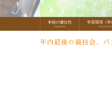
本校の優位性
学習環境（学
Superiority
Environment
年内最後の競技会、バ