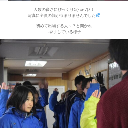
人数の多さにびっくりΣ(･ω･ﾉ)ﾉ！
写真に全員の顔が収まりませんでした
初めて出場する人～？と聞かれ
↓挙手している様子