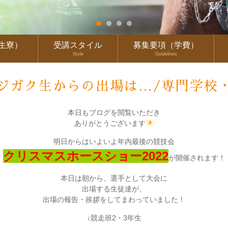
生寮）
受講スタイル
募集要項（学費）
Style
Guidelines
ジガク生からの出場は…/専門学校
本日もブログを閲覧いただき
ありがとうございます
明日からはいよいよ年内最後の競技会
クリスマスホースショー2022
が開催されます！
本日は朝から、選手として大会に
出場する生徒達が、
出場の報告・挨拶をしてまわっていました！
↓競走班2・3年生